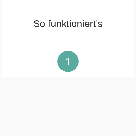
So funktioniert's
1
Beratung
Wir besprechen gemeinsam Ihre Anforderungen
und finden die passende Lösung für Ihre
Textilveredlung.